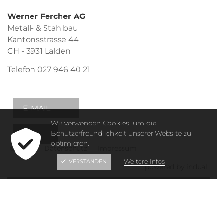
Werner Fercher AG
Metall- & Stahlbau
Kantonsstrasse 44
CH - 3931 Lalden
Telefon
027 946 40 21
E-MAIL
Wir verwenden Cookies, um die
Benutzerfreundlichkeit unserer Website zu
optimieren.
© 2026
Datenschutz
Impressum
Weitere Infos
VERSTANDEN
powered by indual